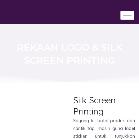
Skip
to
content
REKAAN LOGO & SILK
SCREEN PRINTING
Silk Screen
Printing
Sayang la…botol produk dah
cantik tapi masih guna label
sticker untuk tunjukkan